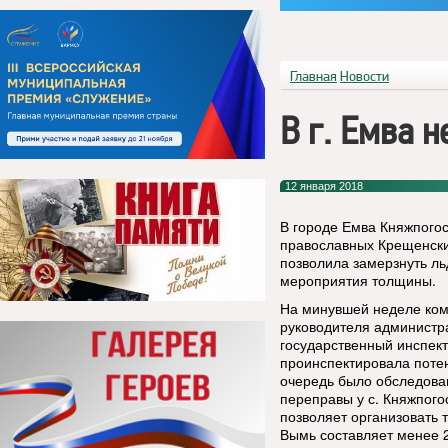
Главная
Новости
В г. Емва 
12 января 2018
В городе Емва Княжпого
православных Крещенские
позволила замерзнуть ль
мероприятия толщины.
На минувшей неделе коми
руководителя администр
государственный инспект
проинспектировала потен
очередь было обследова
переправы у с. Княжпого
позволяет организовать 
Вымь составляет менее 2