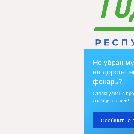
Не убран му
на дороге, н
фонарь?
Столкнулись с пр
сообщите о ней!
Сообщить о 