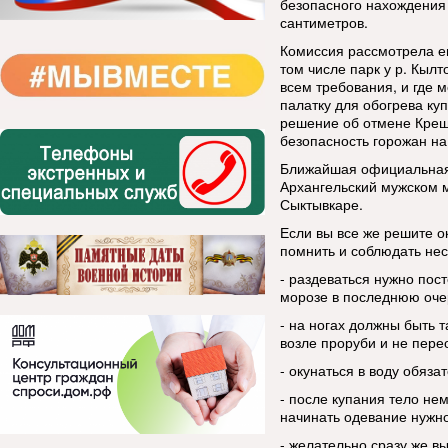
безопасного нахождения
сантиметров.
Комиссия рассмотрела ещ
том числе парк у р. Кылт
всем требования, и где
палатку для обогрева ку
решение об отмене Креще
безопасность горожан на
Ближайшая официальная 
Архангельский мужском м
Сыктывкаре.
Если вы все же решите о
помнить и соблюдать нес
- раздеваться нужно пост
морозе в последнюю оче
- на ногах должны быть 
возле проруби и не пере
- окунаться в воду обяза
- после купания тело не
начинать одевание нужно 
- желательно сразу же вы