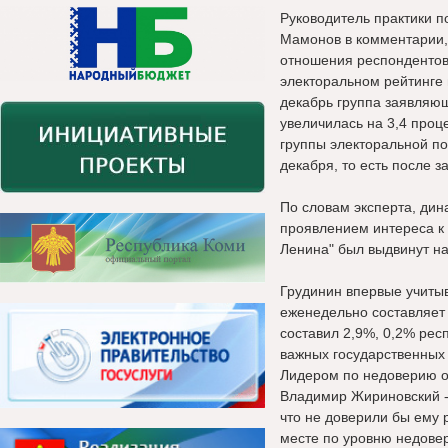
Руководитель практики 
Мамонов в комментарии,
отношения респондентов
электоральном рейтинге 
декабрь группа заявляющ
увеличилась на 3,4 проц
группы электоральной п
декабря, то есть после з
По словам эксперта, ди
проявлением интереса к 
Ленина" был выдвинут на
Грудинин впервые учитыв
еженедельно составляет
составил 2,9%, 0,2% рес
важных государственных
Лидером по недоверию о
Владимир Жириновский -
что не доверили бы ему 
месте по уровню недове