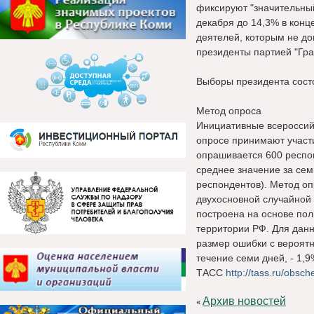
фиксируют "значительный
декабря до 14,3% в конце
деятелей, которым не до
президенты партией "Гра
Выборы президента состо
Метод опроса
Инициативные всероссий
опросе принимают участи
опрашивается 600 респо
среднее значение за сем
респондентов). Метод о
двухосновной случайной
построена на основе по
территории РФ. Для дан
размер ошибки с вероят
течение семи дней, - 1,9
ТАСС
http://tass.ru/obsc
Архив новостей
«