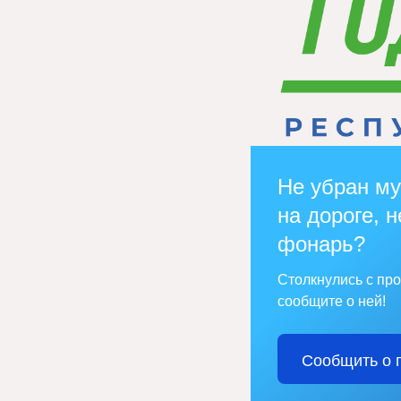
Не убран му
на дороге, н
фонарь?
Столкнулись с пр
сообщите о ней!
Сообщить о 