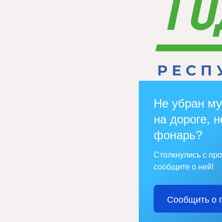
Не убран му
на дороге, н
фонарь?
Столкнулись с пр
сообщите о ней!
Сообщить о 