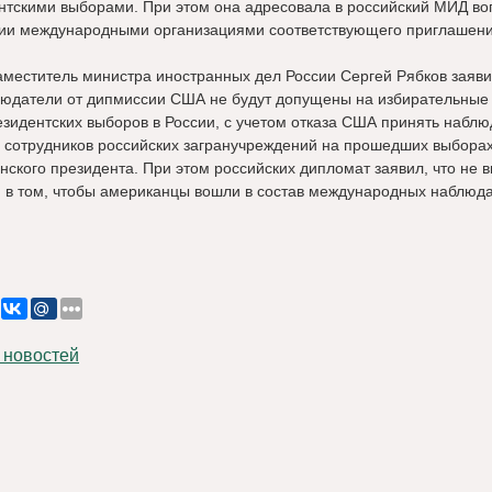
нтскими выборами. При этом она адресовала в российский МИД во
ии международными организациями соответствующего приглашени
аместитель министра иностранных дел России Сергей Рябков заяв
людатели от дипмиссии США не будут допущены на избирательные 
езидентских выборов в России, с учетом отказа США принять набл
а сотрудников российских загранучреждений на прошедших выбора
нского президента. При этом российских дипломат заявил, что не в
 в том, чтобы американцы вошли в состав международных наблюд
 новостей