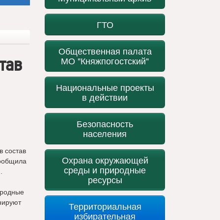
ГТО
Общественная палата
тав
МО "Княжпогостский"
Национальные проекты
в действии
Безопасность
населения
в состав
Охрана окружающей
сообщила
среды и природные
.
ресурсы
ародные
анируют
Территориальная
избирательная