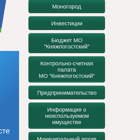
Моногород
Инвестиции
Бюджет МО
"Княжпогостский"
Контрольно-счетная
палата
МО "Княжпогостский"
Предпринимательство
Информация о
неиспользуемом
имуществе
сте
Муниципальный архив