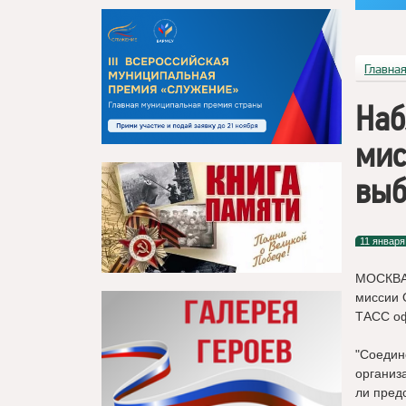
Главна
Наб
мис
выб
11 января
МОСКВА,
миссии 
ТАСС оф
"Соедин
организ
ли пред