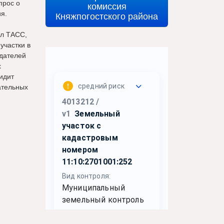
прос о
комиссия
я.
Княжпогостского района
ил ТАСС,
участки в
юдателей
х
идит
ательных