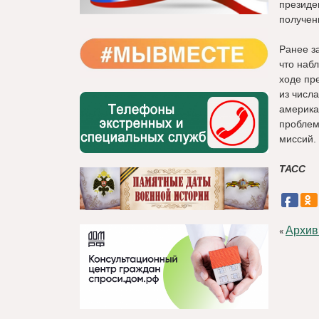
президе
получен
Ранее з
что наб
ходе пр
из числ
америка
проблем
миссий.
ТАСС
Архив
«