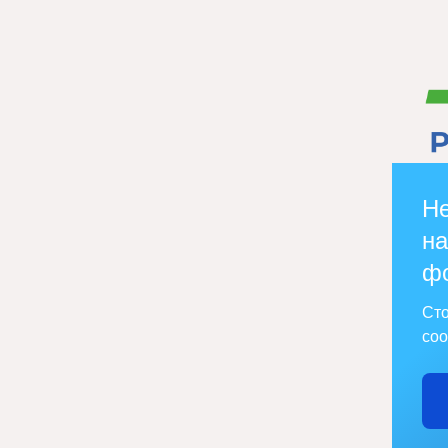
Не
на
ф
Сто
соо