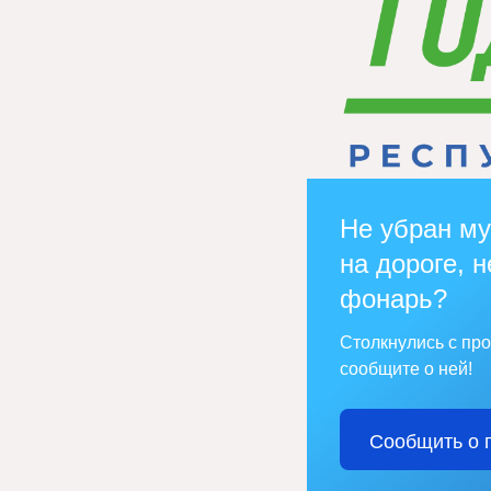
Не убран му
на дороге, н
фонарь?
Столкнулись с пр
сообщите о ней!
Сообщить о 