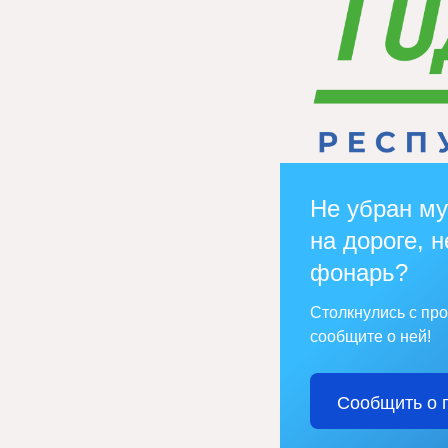
Не убран му
на дороге, н
фонарь?
Столкнулись с пр
сообщите о ней!
Сообщить о 