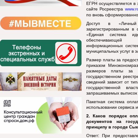
ЕГРН осуществляется в 
сайте Росреестра
www.ro
по вновь сформированно
Доступ в «Личный 
зарегистрированным в 
«Единая система иде
обеспечивающей ин
информационных систем
муниципальных услуг в 
Размер платы за предос
приказом Минэкономра
размеров платы за п
государственном реестр
сведений зависит от ти
государственной вла
запрашиваемых выписок и
Пакетная система опла
использовании сервиса и
2.
Каков порядок оп
документов на госуд
принципу в городе Сы
Ответ:
При предоставл