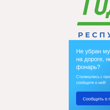
Не убран му
на дороге, н
фонарь?
Столкнулись с пр
сообщите о ней!
Сообщить о 