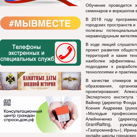
Обучение проводится 
семинаров и воркшопов в
В 2018 году программ
городских пространств и
полезны потенциальны
неравнодушным жителям,
В ходе лекций слушател
проект развития общест
территорий и какие тех
наиболее эффективны.
подходами к разработ
технологиями и практика
В качестве спикеров в
образования, органи
проектирования: Алек
Экспертного института
Вайнер (директор Фонда
Ксения Андреева (руко
«Молодые профессиона
Алейниченко (директ
GrantRafting, руко
«Газпромнефть»), Ирина 
онлайн-школы городских 