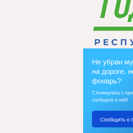
Не убран му
на дороге, н
фонарь?
Столкнулись с пр
сообщите о ней!
Сообщить о 