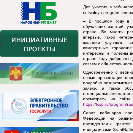
Для участия в вебинара
sotsialnyh-program.timep
– В прошлом году в 
обучающих занятий, уча
стране. Во многих ре
впервые. Такой интере
желании улучшать со
комфортные городские
интересны и полезны в
стране Году добровольц
связям с общественност
Одновременно с вебина
очные презентации про
подробно познакомиться
заявке, а также обс
потенциальными партнер
посмотреть на сайте
https://fcsp.ru/program/rus
Серия вебинаров про
Федерации на развити
,
президентских грантов
инициативами
GrantRafti