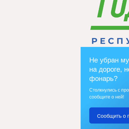
Не убран му
на дороге, н
фонарь?
Столкнулись с пр
сообщите о ней!
Сообщить о 