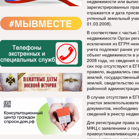
недвижимости или выписк
зарегистрированных прав
отражается и дата присв
учтенный земельный учас
01.03.2008).
В соответствии с частью 
недвижимости Орган реги
исключения из ЕГРН неи
учета подлежат ранее уч
объект недвижимости в у
2008 года, но сведения 
сих пор отсутствуют в Е
правило, выдавались сви
землей, государственный
землей, свидетельство н
районной администрации
В случае отсутствия в Е
участок землепользоват
документов, необходимо
сведений в реестр недви
Для регистрации права 
МФЦ с заявлением о госу
правоустанавливающие д