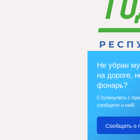
Не убран му
на дороге, н
фонарь?
Столкнулись с пр
сообщите о ней!
Сообщить о 