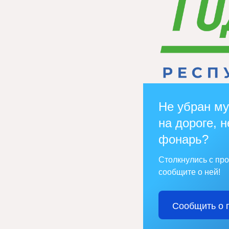
Не убран му
на дороге, н
фонарь?
Столкнулись с пр
сообщите о ней!
Сообщить о 