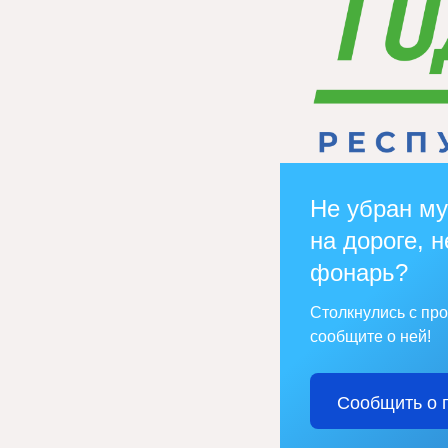
Не убран му
на дороге, н
фонарь?
Столкнулись с пр
сообщите о ней!
Сообщить о 