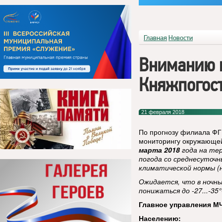
Главная
Новости
Вниманию 
Княжпогост
21 февраля 2018
По прогнозу филиала ФГ
мониторингу окружающей
марта 2018
года на те
погода со среднесуточ
климатической нормы (но
Ожидается, что в ночн
понижаться до -27...-35
°
Главное управления МЧ
Населению: