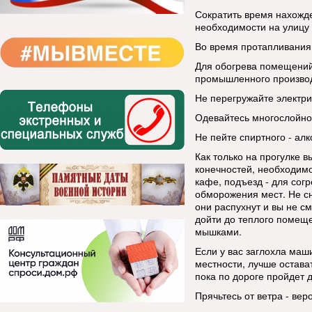
Сократить время нахожде
необходимости на улицу 
Во время протапливания 
Для обогрева помещений
промышленного производ
Не перегружайте электри
Одевайтесь многослойно 
Не пейте спиртного - ал
Как только на прогулке 
конечностей, необходимо
кафе, подъезд - для сог
обморожения мест. Не с
они распухнут и вы не с
дойти до теплого помеще
мышками.
Если у вас заглохла маш
местности, лучше остава
пока по дороге пройдет 
Прячьтесь от ветра - ве