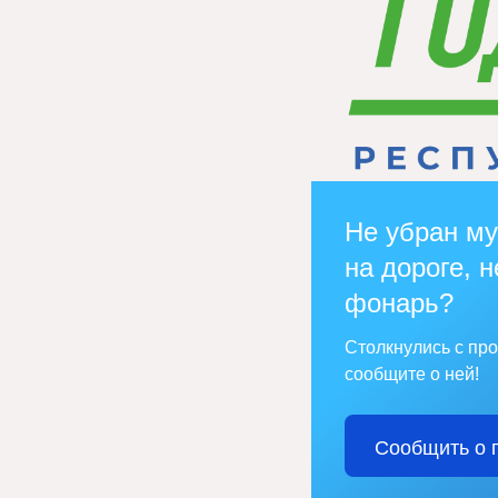
Не убран му
на дороге, н
фонарь?
Столкнулись с пр
сообщите о ней!
Сообщить о 