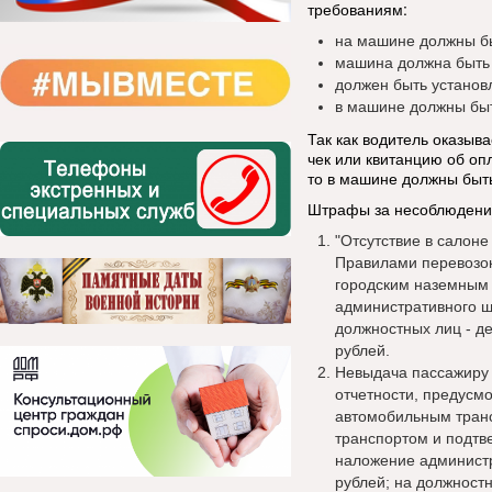
требованиям:
на машине должны б
машина должна быть 
должен быть установ
в машине должны бы
Так как водитель оказыв
чек или квитанцию об опл
то в машине должны быть
Штрафы за несоблюдение
"Отсутствие в салон
Правилами перевозок
городским наземным 
административного ш
должностных лиц - де
рублей.
Невыдача пассажиру 
отчетности, предусм
автомобильным тран
транспортом и подтв
наложение администр
рублей; на должностн