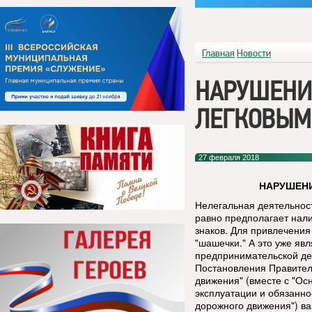
Главная
Новости
НАРУШЕНИ
ЛЕГКОВЫМ
27 февраля 2018
НАРУШЕНИ
Нелегальная деятельност
равно предполагает нал
знаков. Для привлечения
"шашечки." А это уже яв
предпринимательской дея
Постановления Правител
движения" (вместе с "Ос
эксплуатации и обязанн
дорожного движения") в