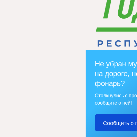
Не убран му
на дороге, н
фонарь?
Столкнулись с пр
сообщите о ней!
Сообщить о 