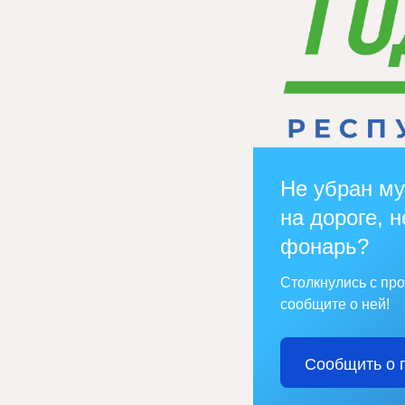
Не убран му
на дороге, н
фонарь?
Столкнулись с пр
сообщите о ней!
Сообщить о 