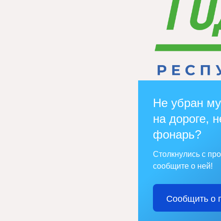
Не убран му
на дороге, н
фонарь?
Столкнулись с пр
сообщите о ней!
Сообщить о 