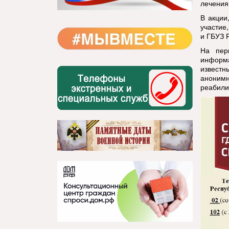
лечения
В акции
участие
и ГБУЗ 
На пер
информа
известн
анонимн
реабили