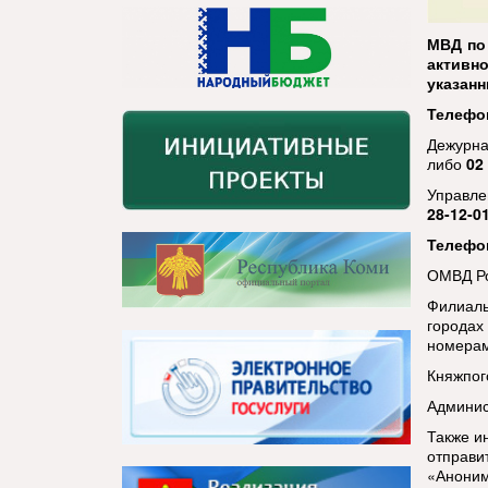
МВД по
активн
указан
Телефон
Дежурна
либо
02
Управле
28-12-01
Телефо
ОМВД Ро
Филиал
города
номерам
Княжпог
Админис
Также и
отправи
«Анони