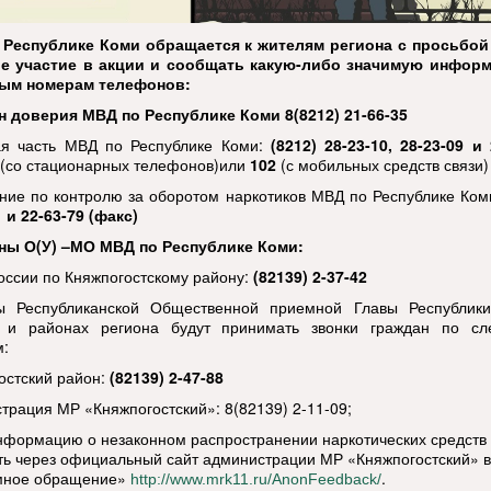
 Республике Коми обращается к жителям региона с просьбой
ое участие в акции и сообщать какую-либо значимую инфор
ным номерам телефонов:
 доверия МВД по Республике Коми 8(8212) 21-66-35
я часть МВД по Республике Коми:
(8212) 28-23-10, 28-23-09 и 
(со стационарных телефонов)или
102
(с мобильных средств связи)
ние по контролю за оборотом наркотиков МВД по Республике Ко
 и 22-63-79 (факс)
ны О(У) –МО МВД по Республике Коми:
ссии по Княжпогостскому району:
(82139) 2-37-42
ы Республиканской Общественной приемной Главы Республик
х и районах региона будут принимать звонки граждан по с
:
остский район:
(82139) 2-47-88
трация МР «Княжпогостский»: 8(82139) 2-11-09;
нформацию о незаконном распространении наркотических средств
ть через официальный сайт администрации МР «Княжпогостский» в
мное обращение»
.
http://www.mrk11.ru/AnonFeedback/