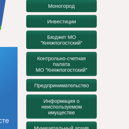
Моногород
Инвестиции
Бюджет МО
"Княжпогостский"
Контрольно-счетная
палата
МО "Княжпогостский"
Предпринимательство
Информация о
неиспользуемом
имуществе
сте
Муниципальный архив