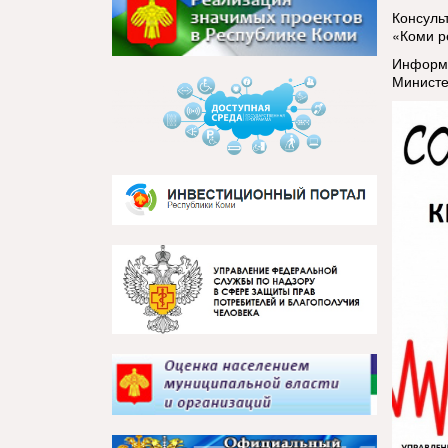
Консуль
«Коми р
Информа
Министе