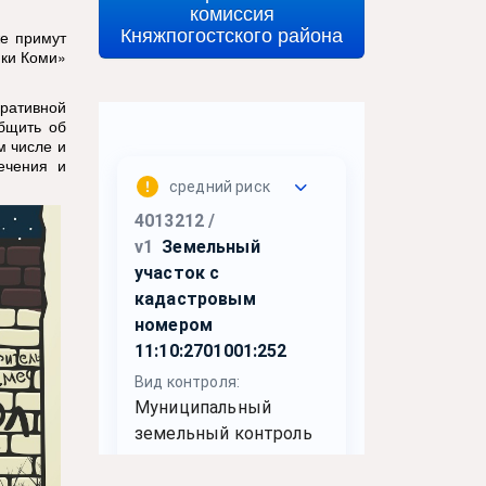
комиссия
Княжпогостского района
же примут
ики Коми»
ративной
бщить об
м числе и
ечения и