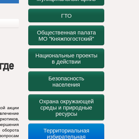
ГТО
Общественная палата
МО "Княжпогостский"
Национальные проекты
в действии
где
Безопасность
населения
Охрана окружающей
среды и природные
кой акции
ресурсы
влечение
котиков,
вершения
Территориальная
 оборота
вопросам
избирательная