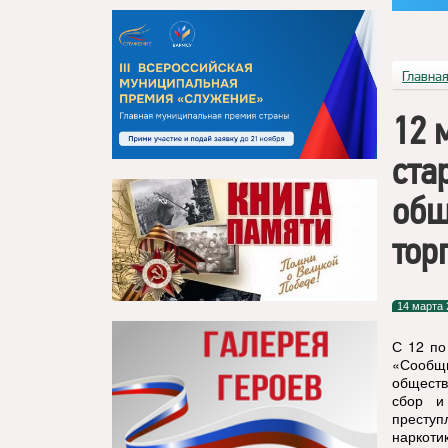
Главна
12 
ста
общ
тор
14 марта 
С 12 по
«Сообщи
обществ
сбор и
преступ
наркоти