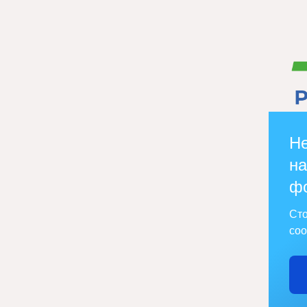
Не
на
ф
Сто
соо