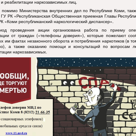
 и реабилитации наркозависимых лиц.
, помимо Министерства внутренних дел по Республике Коми, так
, ГУ РК «Республиканская Общественная приемная Главы Республ
РК «Коми республиканский наркологический диспансер».
иод проведения акции организована работа по приему опе
ции от граждан («телефоны доверия»), которые пожелают соо
ых им фактах незаконного оборота и потребления наркотиков (в то
о), а также оказанию помощи и консультаций по вопросам л
тации наркозависимых.