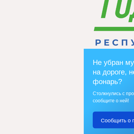
Не убран му
на дороге, н
фонарь?
Столкнулись с пр
сообщите о ней!
Сообщить о 