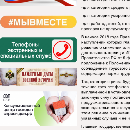
-для категории среднего 
-для категории умеренног
-для работодателей, отн
проверок не предусмотр
В начале 2018 года Прав
наступлении которых гла
решение о снижении или 
деятельность юрлиц и И
Правительства РФ от 9 ф
приложение к Положению
соблюдением трудового з
содержащих нормы трудо
Так, категорию риска буд
течение трех лет фактов
выплаченной в установле
законную силу постанов
предусматривающего адм
законодательства и госу
этом решение о снижении
указанных случаев и не ч
Главный государственны