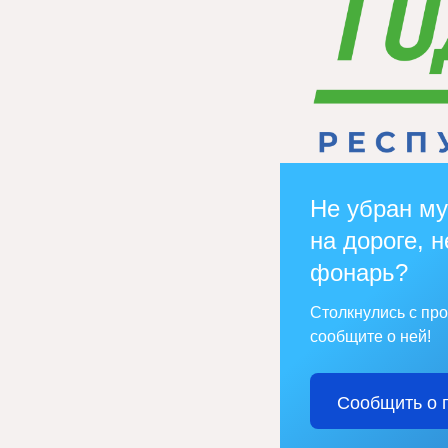
Не убран му
на дороге, н
фонарь?
Столкнулись с пр
сообщите о ней!
Сообщить о 