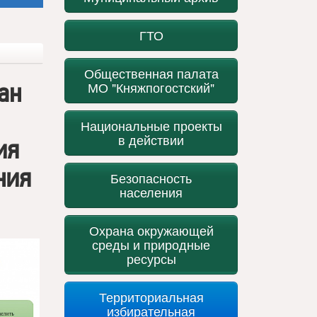
ГТО
Общественная палата
ан
МО "Княжпогостский"
Национальные проекты
в действии
ия
ния
Безопасность
населения
Охрана окружающей
среды и природные
ресурсы
Территориальная
избирательная