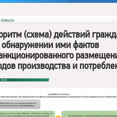
я
Новости
оритм (схема) действий гражд
 обнаружении ими фактов
анкционированного размещен
одов производства и потребле
 2018