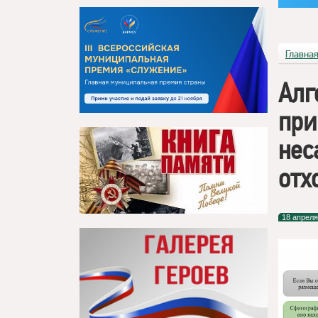
Главна
Алг
при
нес
отх
18 апреля