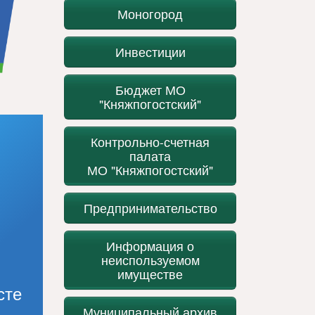
Моногород
Инвестиции
Бюджет МО
"Княжпогостский"
Контрольно-счетная
палата
МО "Княжпогостский"
Предпринимательство
Информация о
неиспользуемом
имуществе
сте
Муниципальный архив