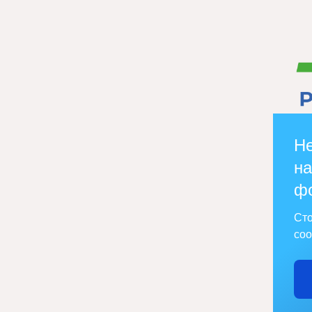
Не
на
ф
Сто
соо