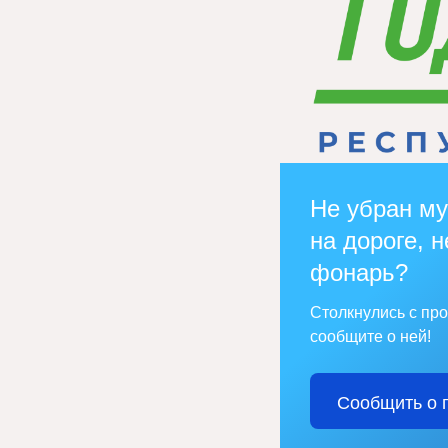
Не убран му
на дороге, н
фонарь?
Столкнулись с пр
сообщите о ней!
Сообщить о 