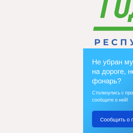
Не убран му
на дороге, н
фонарь?
Столкнулись с пр
сообщите о ней!
Сообщить о 