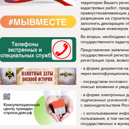
территории Вашего регио
кадастровых работ, пред
правоустанавливающие д
разрешение на строитель
заполнить декларацию об
кадастровым инженером 
Во-вторых, необходимо 
государственного кадаст
Представление заявления
государственной регистр
регистрации прав, возм
- в форме документов н
через многофункциональ
- посредством почтового
описью вложения и увед
- в форме электронных д
подписанных усиленной 
с законодательством Ро
- с использованием инф
пользования, в том числ
государственных и муниц