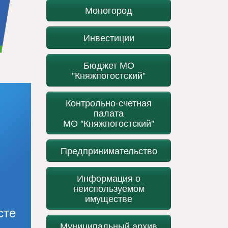
Моногород
Инвестиции
Бюджет МО
"Княжпогостский"
Контрольно-счетная
палата
МО "Княжпогостский"
Предпринимательство
Информация о
неиспользуемом
имуществе
сте
Муниципальный архив