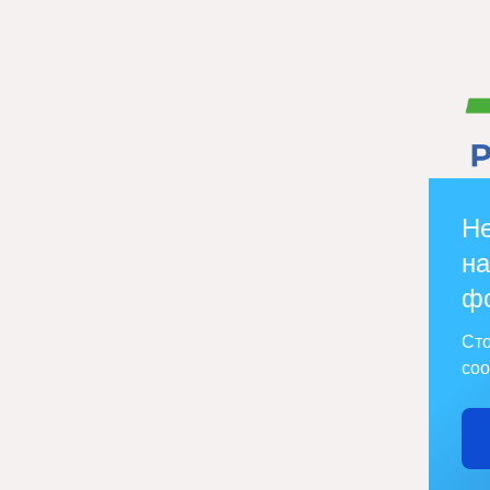
Не
на
ф
Сто
соо