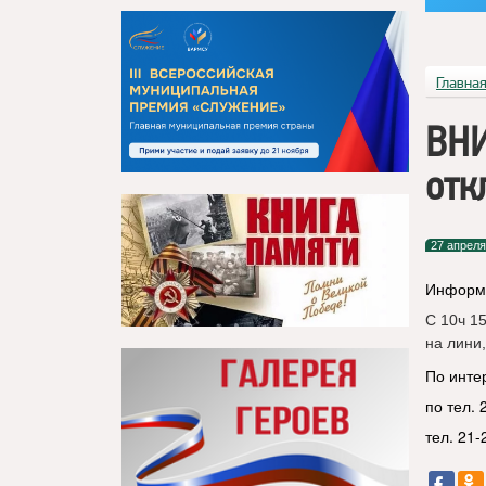
Главна
ВНИ
отк
27 апреля
Информа
С 10ч 1
на лини,
По инте
по тел. 
тел. 21