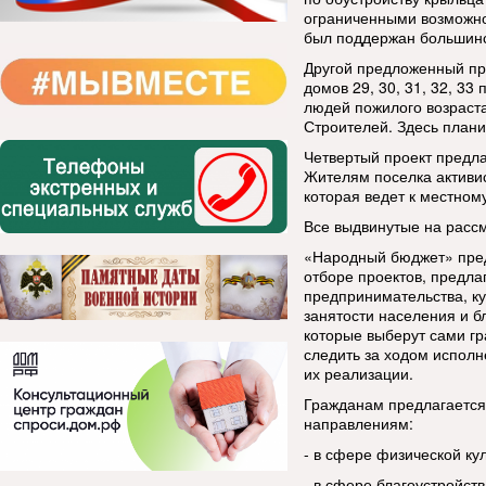
ограниченными возможно
был поддержан большинс
Другой предложенный про
домов 29, 30, 31, 32, 33
людей пожилого возраста
Строителей. Здесь плани
Четвертый проект предла
Жителям поселка активис
которая ведет к местном
Все выдвинутые на расс
«Народный бюджет» пред
отборе проектов, предла
предпринимательства, ку
занятости населения и б
которые выберут сами гр
следить за ходом исполн
их реализации.
Гражданам предлагается
направлениям:
- в сфере физической ку
- в сфере благоустройств