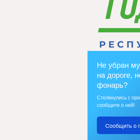
Не убран му
на дороге, н
фонарь?
Столкнулись с пр
сообщите о ней!
Сообщить о 