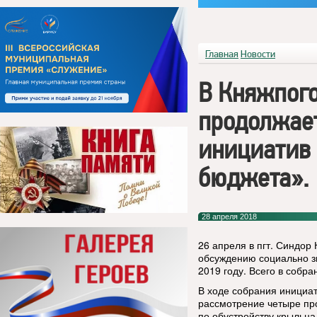
Главная
Новости
В Княжпого
продолжает
инициатив 
бюджета».
28 апреля 2018
26 апреля в пгт. Синдор
обсуждению социально з
2019 году. Всего в собра
В ходе собрания инициат
рассмотрение четыре про
по обустройству крыльца