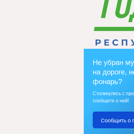
Не убран му
на дороге, н
фонарь?
Столкнулись с пр
сообщите о ней!
Сообщить о 