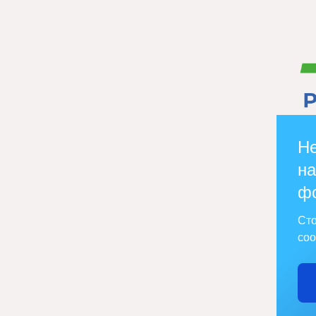
Не
на
ф
Сто
соо