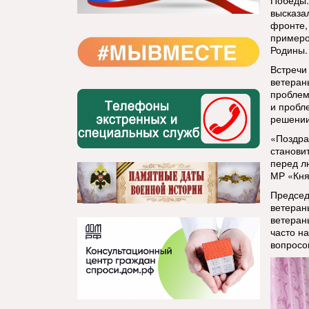
Победы.
высказа
фронте,
примеро
Родины.
Встречи
ветеран
проблем
и пробл
решении
«Поздра
станови
перед л
МР «Кня
Председ
ветеран
ветеран
часто н
вопросо