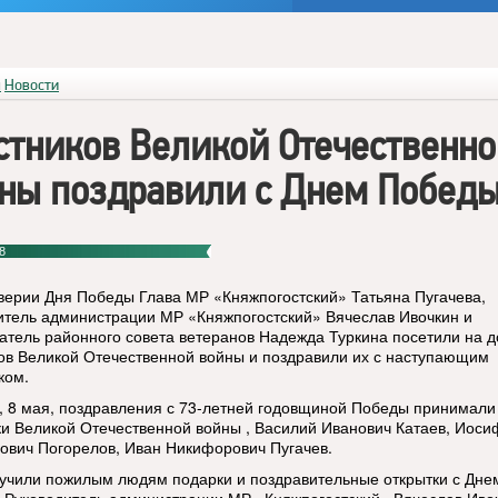
я
Новости
стников Великой Отечественн
ны поздравили с Днем Побед
8
верии Дня Победы Глава МР «Княжпогостский» Татьяна Пугачева,
итель администрации МР «Княжпогостский» Вячеслав Ивочкин и
атель районного совета ветеранов Надежда Туркина посетили на 
ов Великой Отечественной войны и поздравили их с наступающим
ком.
, 8 мая, поздравления с 73-летней годовщиной Победы принимали
ки Великой Отечественной войны , Василий Иванович Катаев, Иоси
ович Погорелов,
Иван Никифорович Пугачев
.
ручили пожилым людям подарки и поздравительные открытки с Дне