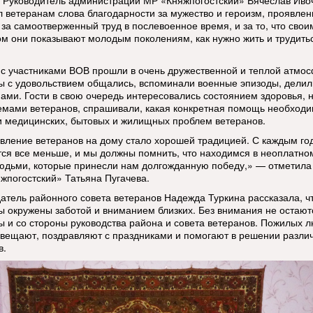
 Руководитель администрации МР «Княжпогостский» Вячеслав Иво
л ветеранам слова благодарности за мужество и героизм, проявле
 за самоотверженный труд в послевоенное время, и за то, что свои
м они показывают молодым поколениям, как нужно жить и трудить
 с участниками ВОВ прошли в очень дружественной и теплой атмо
ы с удовольствием общались, вспоминали военные эпизоды, делил
ами. Гости в свою очередь интересовались состоянием здоровья, 
емами ветеранов, спрашивали, какая конкретная помощь необходи
 медицинских, бытовых и жилищных проблем ветеранов.
вление ветеранов на дому стало хорошей традицией. С каждым го
тся все меньше, и мы должны помнить, что находимся в неоплатно
юдьми, которые принесли нам долгожданную победу,» — отметила
жпогостский» Татьяна Пугачева.
атель районного совета ветеранов Надежда Туркина рассказала, чт
ы окружены заботой и вниманием близких. Без внимания не остают
ы и со стороны руководства района и совета ветеранов. Пожилых 
авещают, поздравляют с праздниками и помогают в решении разли
в.