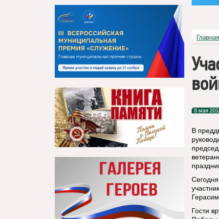
Главна
Уча
вой
8 мая 201
В предд
руковод
председ
ветеран
праздни
Сегодня
участни
Герасим
Гости в