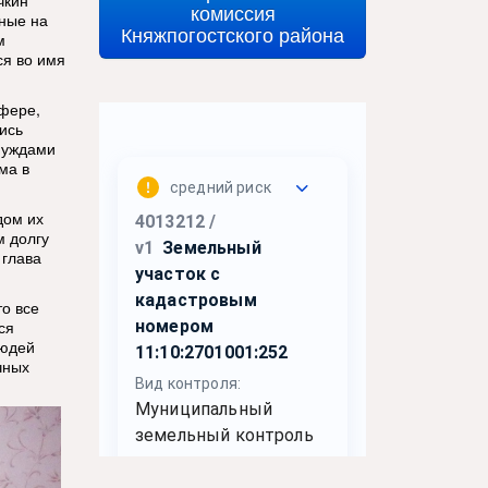
чкин
комиссия
нные на
Княжпогостского района
м
ся во имя
сфере,
ись
нуждами
ма в
дом их
м долгу
 глава
о все
ся
людей
чных