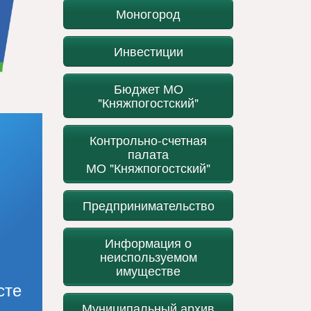
Моногород
Инвестиции
Бюджет МО
"Княжпогостский"
Контрольно-счетная
палата
МО "Княжпогостский"
Предпринимательство
Информация о
неиспользуемом
имуществе
сте
Муниципальный архив