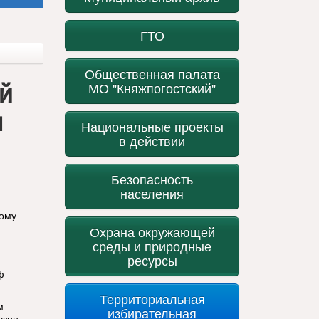
ГТО
Общественная палата
ой
МО "Княжпогостский"
ы
Национальные проекты
в действии
Безопасность
населения
дому
Охрана окружающей
среды и природные
ресурсы
ф
Территориальная
м
избирательная