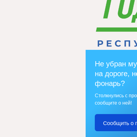
Не убран му
на дороге, н
фонарь?
Столкнулись с пр
сообщите о ней!
Сообщить о 