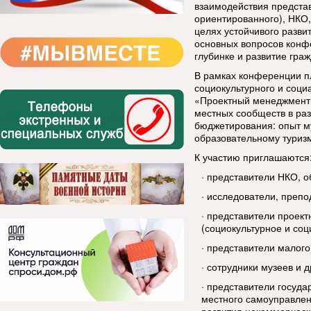
взаимодействия представ
ориентированного), НКО,
целях устойчивого разви
основных вопросов конф
глубинке и развитие гра
В рамках конференции п
социокультурного и соци
«Проектный менеджмент:
местных сообществ в раз
бюджетирования: опыт м
образовательному туризм
К участию приглашаются
·
представители НКО, о
·
исследователи, препо
·
представители проект
(социокультурное и со
·
представители малого
·
сотрудники музеев и д
·
представители госуда
местного самоуправлен