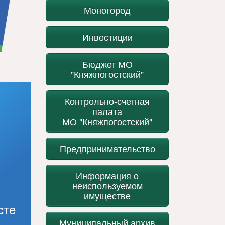
Моногород
Инвестиции
Бюджет МО
"Княжпогостский"
Контрольно-счетная
палата
МО "Княжпогостский"
Предпринимательство
Информация о
неиспользуемом
имуществе
сте
Муниципальный архив