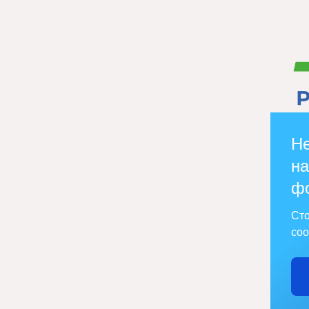
Не
на
ф
Сто
соо