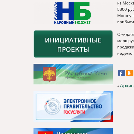
из Москв
5800 руб
Москву 
прибытие
Ожидает
маршрут
продажи
неделю 
Архив
«