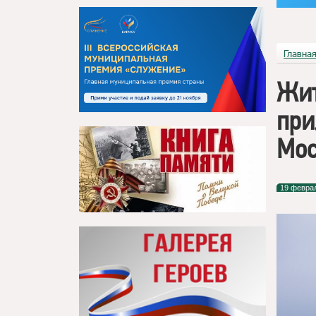
Главна
Жит
при
Мо
19 февра