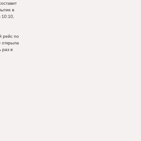
составит
бытие в
 10:10,
й рейс по
е открыла
 раз в