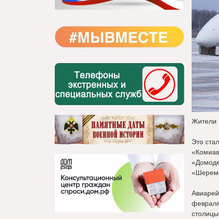
Жители 
Это ста
«Комиав
«Домоде
«Шереме
Авиарей
февраля
столицы