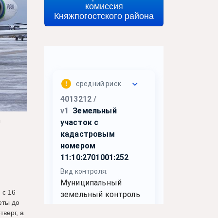
комиссия
Княжпогостского района
ы
 с 16
еты до
верг, а