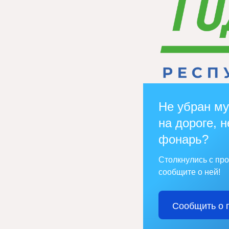
Не убран му
на дороге, н
фонарь?
Столкнулись с пр
сообщите о ней!
Сообщить о 