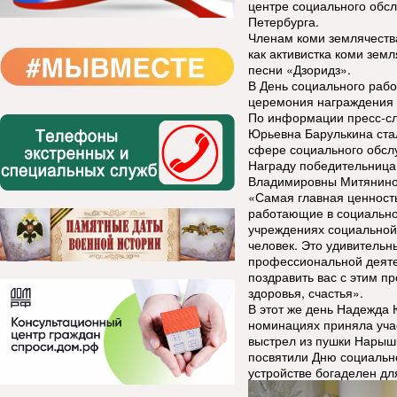
центре социального обс
Петербурга.
Членам коми землячеств
как активистка коми зем
песни «Дзоридз».
В День социального раб
церемония награждения 
По информации пресс-сл
Юрьевна Барулькина ста
сфере социального обсл
Награду победительница 
Владимировны Митянино
«Самая главная ценность
работающие в социально
учреждениях социальной 
человек. Это удивитель
профессиональной деяте
поздравить вас с этим 
здоровья, счастья».
В этот же день Надежда 
номинациях приняла уча
выстрел из пушки Нарыш
посвятили Дню социально
устройстве богаделен дл