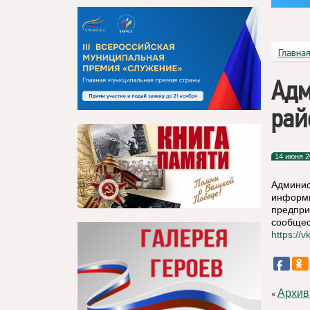
Главна
Адм
рай
14 июня 2
Админис
информи
предпри
сообщес
https://
Архив
«