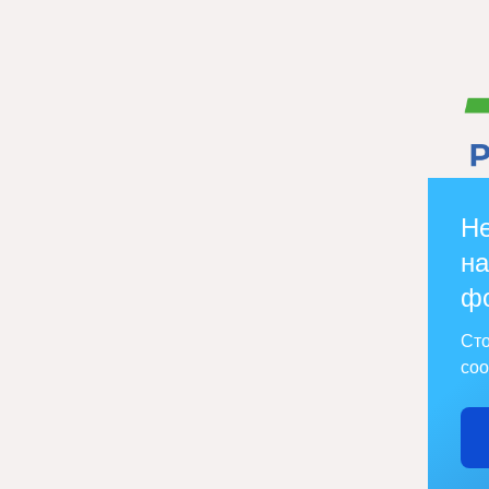
Не
на
ф
Сто
соо