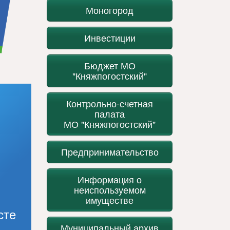
Моногород
Инвестиции
Бюджет МО
"Княжпогостский"
Контрольно-счетная
палата
МО "Княжпогостский"
Предпринимательство
Информация о
неиспользуемом
имуществе
сте
Муниципальный архив