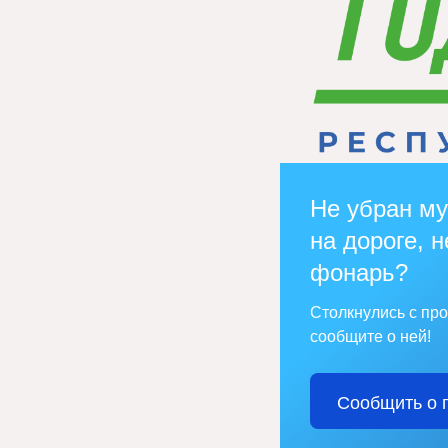
Не убран му
на дороге, н
фонарь?
Столкнулись с пр
сообщите о ней!
Сообщить о 