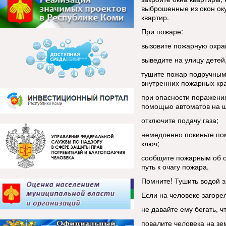
выброшенные из окон оку
квартир.
При пожаре:
вызовите пожарную охра
выведите на улицу детей
тушите пожар подручными
внутренних пожарных кра
при опасности поражения
помощью автоматов на щ
отключите подачу газа;
немедленно покиньте пом
ключ;
сообщите пожарным об о
путь к очагу пожара.
Помните! Тушить водой 
Если на человеке загоре
не давайте ему бегать, 
повалите человека на зем