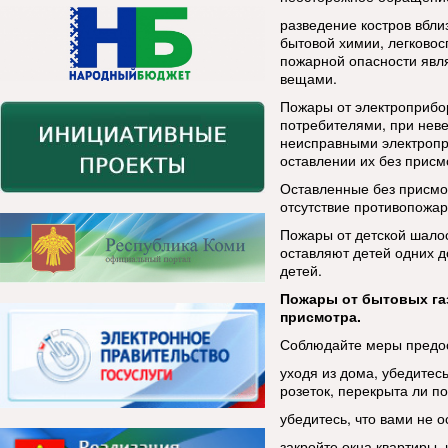
разведение костров вбли
бытовой химии, легков
пожарной опасности явл
вещами.
Пожары от электроприбо
потребителями, при неве
неисправными электропр
оставлении их без присм
Оставленные без присмо
отсутствие противопожар
Пожары от детской шалос
оставляют детей одних д
детей.
Пожары от бытовых га
присмотра.
Соблюдайте меры предо
уходя из дома, убедитес
розеток, перекрыта ли п
убедитесь, что вами не 
закройте окна квартиры,