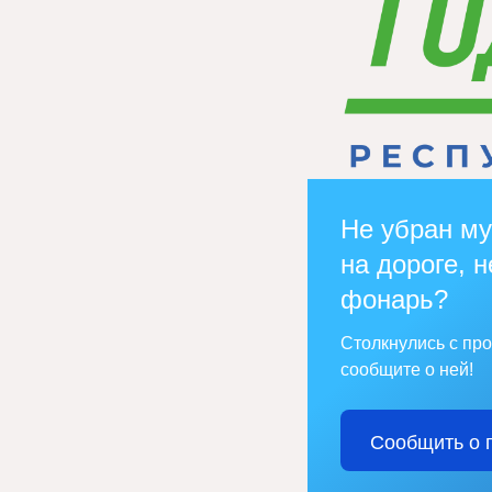
Не убран му
на дороге, н
фонарь?
Столкнулись с пр
сообщите о ней!
Сообщить о 