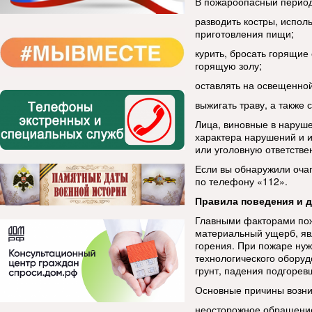
В пожароопасный период
разводить костры, испол
приготовления пищи;
курить, бросать горящие 
горящую золу;
оставлять на освещенной
выжигать траву, а также 
Лица, виновные в наруше
характера нарушений и 
или уголовную ответстве
Если вы обнаружили очаг
по телефону «112».
Правила поведения и д
Главными факторами по
материальный ущерб, яв
горения. При пожаре нуж
технологического оборуд
грунт, падения подгорев
Основные причины возни
неосторожное обращение