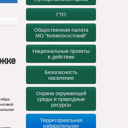
ГТО
Общественная палата
МО "Княжпогостский"
Национальные проекты
в действии
ржке
Безопасность
населения
Охрана окружающей
среды и природные
тября
ресурсы
инговой
ральная
Территориальная
избирательная
енного