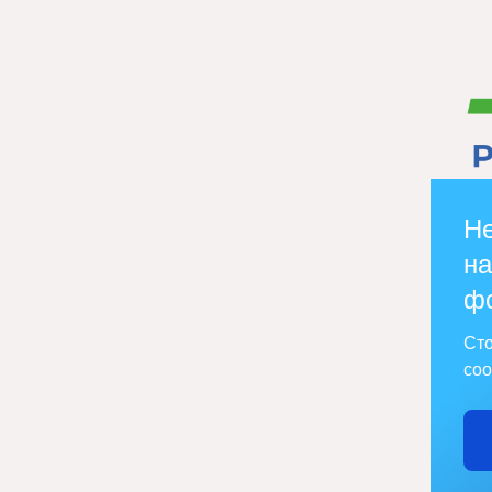
Не
на
ф
Сто
соо