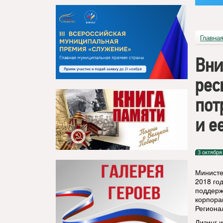
Главна
Вни
рес
пот
и е
3 октября
Министе
2018 го
поддерж
корпора
Региона
Лизинг 