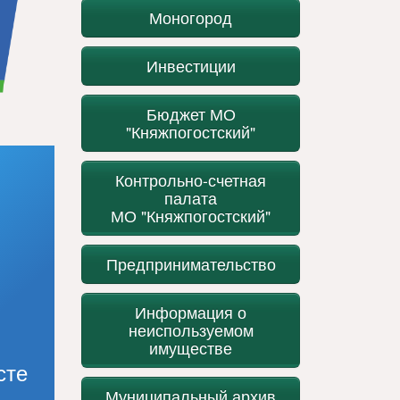
Моногород
Инвестиции
Бюджет МО
"Княжпогостский"
Контрольно-счетная
палата
МО "Княжпогостский"
Предпринимательство
Информация о
неиспользуемом
имуществе
сте
Муниципальный архив