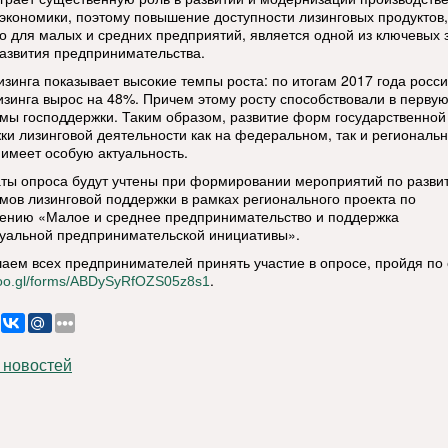
 экономики, поэтому повышение доступности лизинговых продуктов,
о для малых и средних предприятий, является одной из ключевых 
азвития предпринимательства.
изинга показывает высокие темпы роста: по итогам 2017 года росс
изинга вырос на 48%. Причем этому росту способствовали в перву
мы господдержки. Таким образом, развитие форм государственной
ки лизинговой деятельности как на федеральном, так и региональ
 имеет особую актуальность.
аты опроса будут учтены при формировании мероприятий по разви
мов лизинговой поддержки в рамках регионального проекта по
ению «Малое и среднее предпринимательство и поддержка
уальной предпринимательской инициативы».
аем всех предпринимателей принять участие в опросе, пройдя по 
.
goo.gl/forms/ABDySyRfOZS05z8s1
 новостей