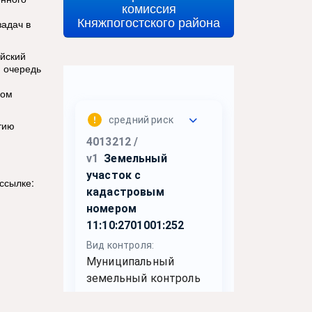
комиссия
Княжпогостского района
задач в
ийский
ю очередь
ном
тию
ссылке: