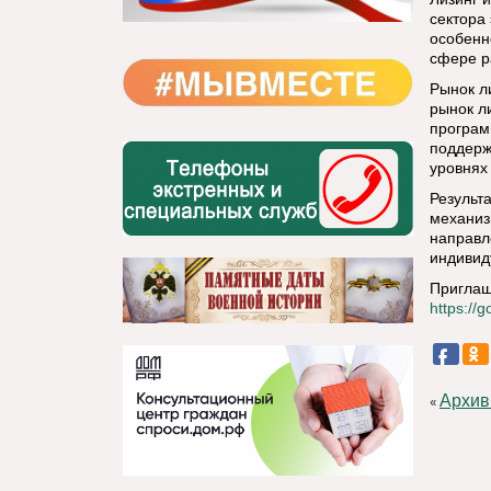
сектора
особенн
сфере р
Рынок л
рынок л
програм
поддерж
уровнях
Результ
механиз
направл
индивид
Приглаш
https://
Архив
«