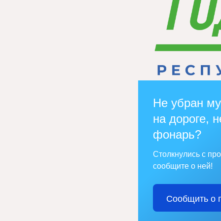
Не убран му
на дороге, н
фонарь?
Столкнулись с пр
сообщите о ней!
Сообщить о 