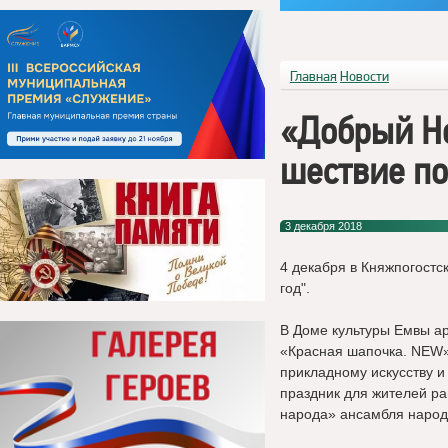
Главная
Новости
«Добрый Н
шествие по
3 декабря 2018
4 декабря
в Княжпогостс
год".
В Доме культуры Емвы ар
«Красная шапочка. NEW»,
прикладному искусству 
праздник для жителей р
народа» ансамбля народ