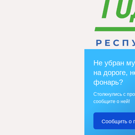
Не убран му
на дороге, н
фонарь?
Столкнулись с пр
сообщите о ней!
Сообщить о 