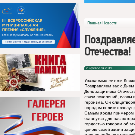
Главная
Новости
Поздравляе
Отечества!
23 февраля 2019
Уважаемые жители Княжп
Поздравляем вас с Днем
День защитника Отечест
связи поколений, славы 
героизма. Он олицетворя
народом великих заслуг 
Самым ярким примером во
останутся для нас ветер
гордостью говорим об эт
ценою своей жизни защи
мирное небо над головой