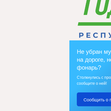
Не убран му
на дороге, н
фонарь?
Столкнулись с пр
сообщите о ней!
Сообщить о 