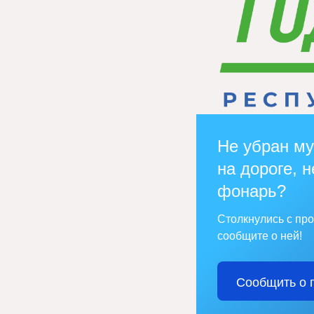
Не убран му
на дороге, н
фонарь?
Столкнулись с пр
сообщите о ней!
Сообщить о 