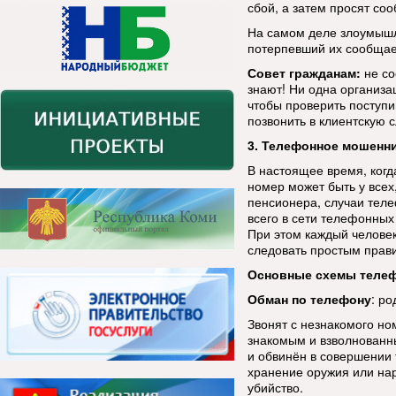
сбой, а затем просят со
На самом деле злоумышл
потерпевший их сообщает
Совет гражданам:
не со
знают! Ни одна организац
чтобы проверить поступ
позвонить в клиентскую 
3. Телефонное мошенн
В настоящее время, ког
номер может быть у всех
пенсионера, случаи тел
всего в сети телефонны
При этом каждый человек
следовать простым прав
Основные схемы телеф
Обман по телефону
: ро
Звонят с незнакомого н
знакомым и взволнованн
и обвинён в совершении 
хранение оружия или нар
убийство.