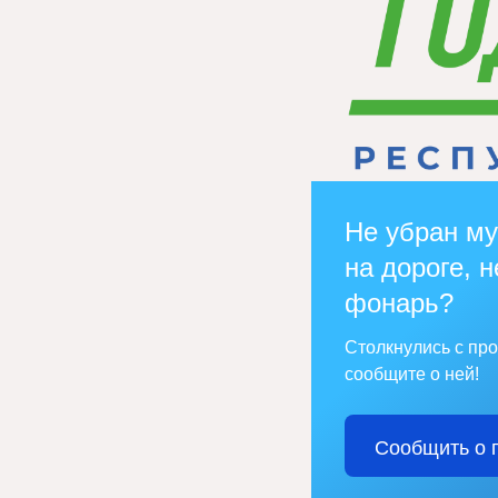
Не убран му
на дороге, н
фонарь?
Столкнулись с пр
сообщите о ней!
Сообщить о 