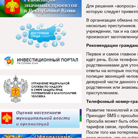
Для решения «вопроса» 
которую следует привезт
В организации обмана по
несколько преступников.
учреждении, так и на с
произносит заготовленну
Рекомендации граждан
Первое и самое главное 
идёт речь. Если телефон 
родственниками для уто
ответы на которые посто
полиции звонящий челове
дежурной части данного 
родственник или знакомы
преступлением.
Телефонный номер-гра
Развитие технологий и 
Приходит SMS с просьбо
Просьба может быть обо
тарифов связи, проблемы
После того как потерпев
оказывается, что со счё