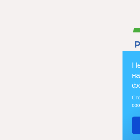
Не
на
ф
Сто
соо