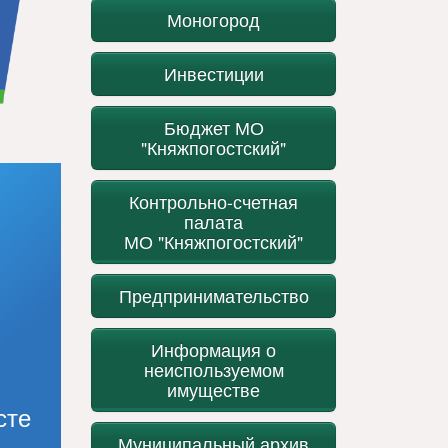
Моногород
Инвестиции
Бюджет МО
"Княжпогостский"
Контрольно-счетная
палата
МО "Княжпогостский"
Предпринимательство
Информация о
неиспользуемом
имуществе
сте
Муниципальный архив