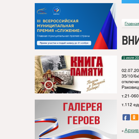
Главна
ВН
1 июля 20
02.07.2
35/10/6к
отключен
Раковицы
т.21-06
т.112 е
Архив
«