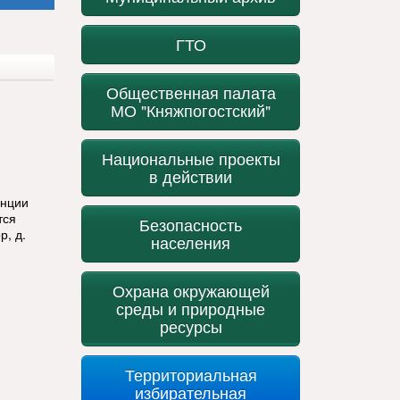
ГТО
Общественная палата
МО "Княжпогостский"
Национальные проекты
в действии
анции
тся
Безопасность
р, д.
населения
Охрана окружающей
среды и природные
ресурсы
Территориальная
избирательная