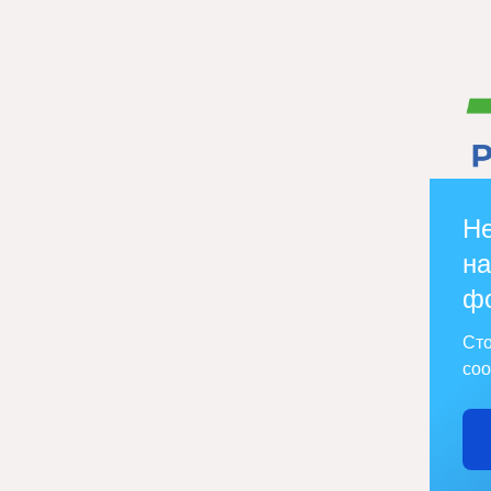
Не
на
ф
Сто
соо