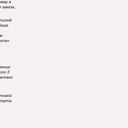
овар в
 заказа,
льской
 Наша
ям
метил
ление
оло 3
мплекс
чтовой
порта.