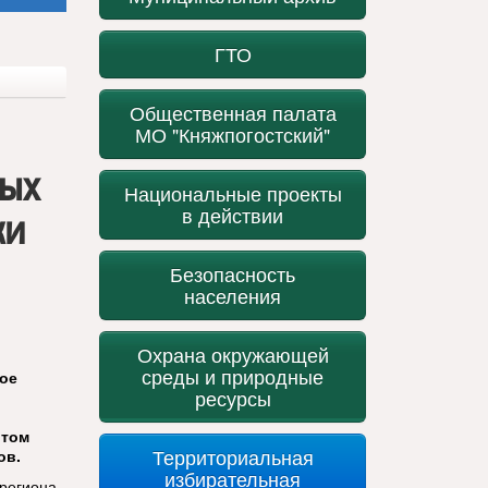
ГТО
Общественная палата
МО "Княжпогостский"
вых
Национальные проекты
в действии
ки
Безопасность
населения
Охрана окружающей
среды и природные
ое
ресурсы
 том
Территориальная
ов.
избирательная
 региона