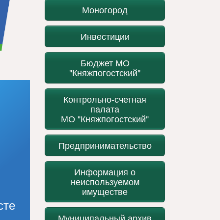
Моногород
Инвестиции
Бюджет МО
"Княжпогостский"
Контрольно-счетная
палата
МО "Княжпогостский"
Предпринимательство
Информация о
неиспользуемом
имуществе
сте
Муниципальный архив