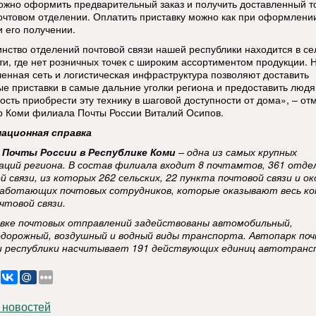
ожно оформить предварительный заказ и получить доставленный т
очтовом отделении. Оплатить приставку можно как при оформлении
и его получении.
нство отделений почтовой связи нашей республики находится в се
ти, где нет розничных точек с широким ассортиментом продукции.
ленная сеть и логистическая инфраструктура позволяют доставить
е приставки в самые дальние уголки региона и предоставить люд
ость приобрести эту технику в шаговой доступности от дома», – от
р Коми филиала Почты России Виталий Осипов.
ационная справка
 Почты России в Республике Коми
– одна из самых крупных
аций региона. В состав филиала входит 8 почтамтов, 361 отде
й связи, из которых 262 сельских, 22 пункта почтовой связи и ок
аботающих почтовых сотрудников, которые оказывают весь ко
очтовой связи.
вке почтовых отправлений задействованы автомобильный,
дорожный, воздушный и водный виды транспорта. Автопарк по
 республики насчитывает 191 действующих единиц автотранс
 новостей