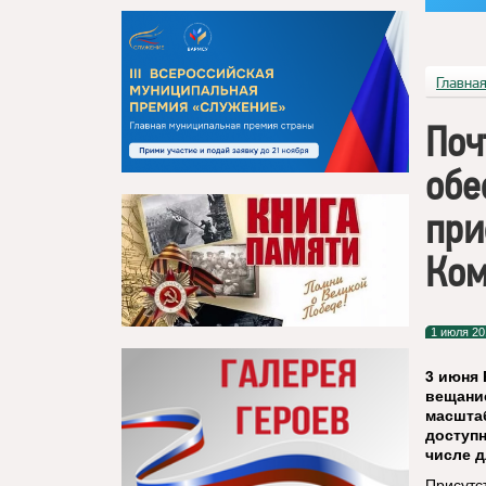
Главна
Поч
обе
при
Ко
1 июля 20
3 июня
вещани
масшта
доступн
числе д
Присутс