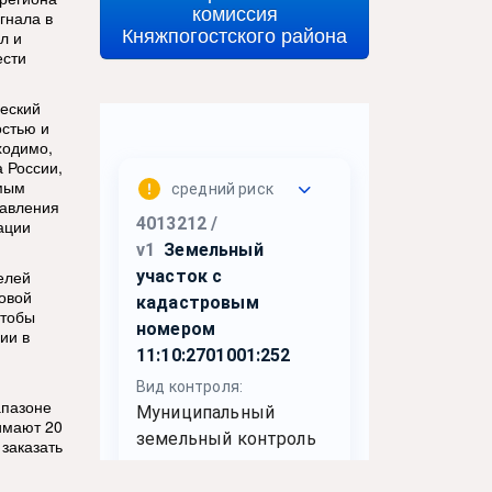
комиссия
гнала в
Княжпогостского района
л и
ести
ческий
остью и
ходимо,
 России,
имым
равления
ации
елей
товой
Чтобы
ии в
апазоне
имают 20
заказать