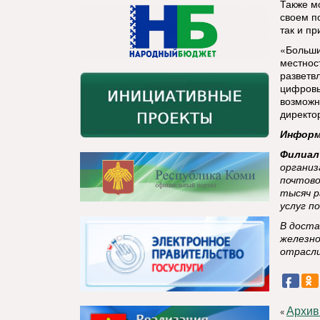
Также м
своем п
так и пр
«Больши
местнос
разветв
цифровы
возможн
директо
Информ
Филиал
организ
почтово
тысяч р
услуг п
В доста
железно
отрасли
Архив
«