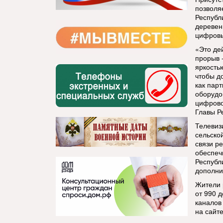
позволя
Республ
деревен
цифровы
«Это де
прорыв 
яркость
чтобы д
как пар
оборудо
цифрово
Главы Р
Телевиз
сельско
связи р
обеспеч
Республ
дополни
Жители 
от 990 
каналов
на сайт