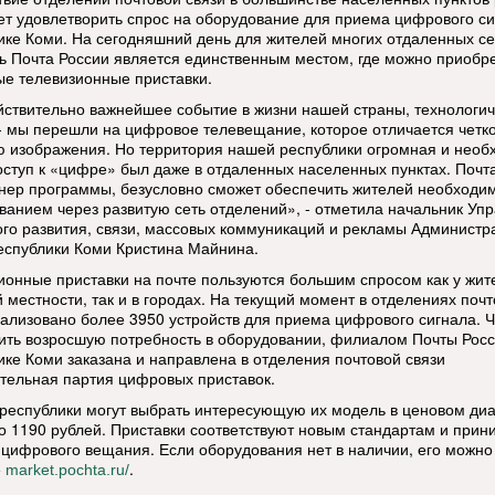
ет удовлетворить спрос на оборудование для приема цифрового си
ике Коми. На сегодняшний день для жителей многих отдаленных се
ь Почта России является единственным местом, где можно приобр
е телевизионные приставки.
йствительно важнейшее событие в жизни нашей страны, технологи
- мы перешли на цифровое телевещание, которое отличается четк
ю изображения. Но территория нашей республики огромная и необ
оступ к «цифре» был даже в отдаленных населенных пунктах. Почта
тнер программы, безусловно сможет обеспечить жителей необход
ванием через развитую сеть отделений», - отметила начальник Уп
го развития, связи, массовых коммуникаций и рекламы Администр
еспублики Коми Кристина Майнина.
ионные приставки на почте пользуются большим спросом как у жит
й местности, так и в городах. На текущий момент в отделениях поч
еализовано более 3950 устройств для приема цифрового сигнала. 
ить возросшую потребность в оборудовании, филиалом Почты Росс
ике Коми заказана и направлена в отделения почтовой связи
тельная партия цифровых приставок.
республики могут выбрать интересующую их модель в ценовом ди
до 1190 рублей. Приставки соответствуют новым стандартам и прин
 цифрового вещания. Если оборудования нет в наличии, его можно 
е
.
market.pochta.ru/