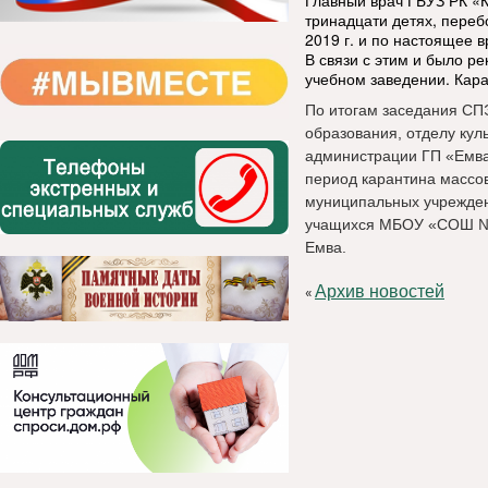
Главный врач ГБУЗ РК «
тринадцати детях, переб
2019 г. и по настоящее 
В связи с этим и было р
учебном заведении. Кара
По итогам заседания СП
образования, отделу кул
администрации ГП «Емва»
период карантина массо
муниципальных учрежден
учащихся МБОУ «СОШ № 1
Емва.
Архив новостей
«