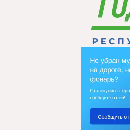
Не убран му
на дороге, н
фонарь?
Столкнулись с пр
сообщите о ней!
Сообщить о 