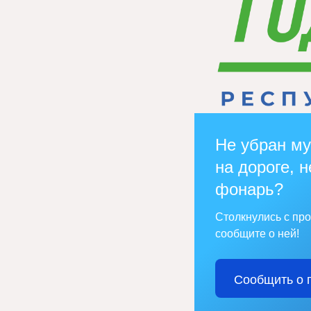
Не убран му
на дороге, н
фонарь?
Столкнулись с пр
сообщите о ней!
Сообщить о 