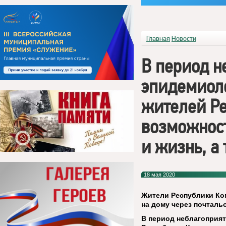
Главная
Новости
В период н
эпидемиоло
жителей Ре
возможност
и жизнь, а
18 мая 2020
Жители Республики Ком
на дому через почталь
В период неблагоприя