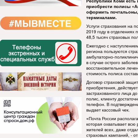
Республики Коми есть 
приобрести полисы «Ан
оформить почтальоны
терминалами.
Услуги страхования на п
2019 году в отделениях 
48,5 тысяч страховых по
Ежегодно с наступление
региона пользуются стр
амбулаторно-поликлинич
в случае острого забол
восстановительное лечен
стоимость полиса состав
Договор страховой защит
приобретения, действует
застрахованного лица до
полис, клиенту достаточ
телефон. В подтвержден
выдает кассовый чек.
«
Почта России располага
которая охватывает всю 
жителей всех, даже отда
страховых кампаний, - о