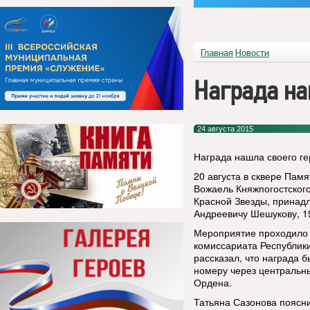
Главная
Новости
Награда на
24 августа 2015
Награда нашла своего г
20 августа в сквере Пам
Вожаель Княжпогостског
Красной Звезды, принад
Андреевичу Шешукову, 1
Мероприятие проходило 
комиссариата Республик
рассказал, что награда 
номеру через центральн
Ордена.
Татьяна Сазонова поясни