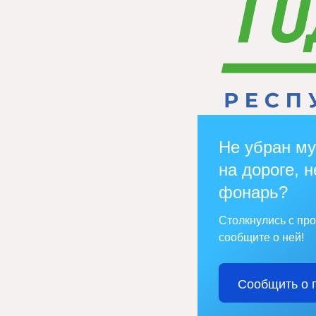
Не убран му
на дороге, н
фонарь?
Столкнулись с пр
сообщите о ней!
Сообщить о 