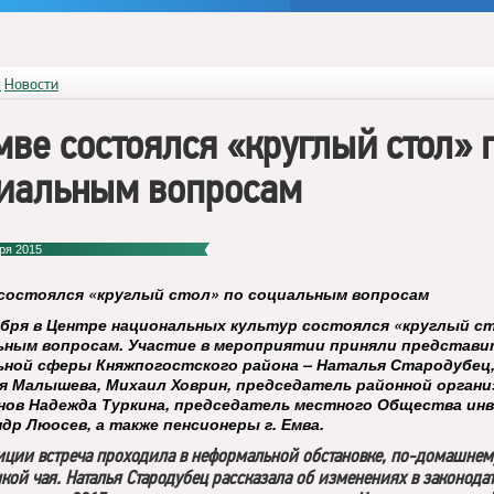
я
Новости
мве состоялся «круглый стол» 
иальным вопросам
ря 2015
 состоялся «круглый стол» по социальным вопросам
ября в Центре национальных культур состоялся «круглый с
ьным вопросам. Участие в мероприятии приняли представ
ьной сферы Княжпогостского района – Наталья Стародубец
я Малышева, Михаил Ховрин, председатель районной органи
нов Надежда Туркина, председатель местного Общества ин
др Люосев, а также пенсионеры г. Емва.
иции встреча проходила в неформальной обстановке, по-домашнем
кой чая. Наталья Стародубец рассказала об изменениях в законодат