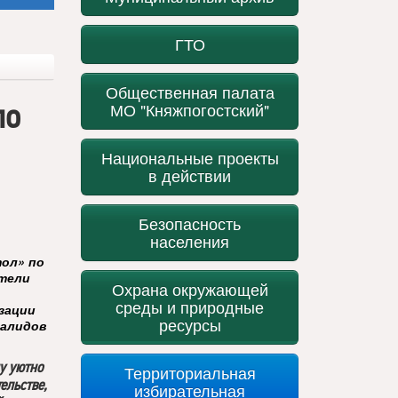
ГТО
Общественная палата
по
МО "Княжпогостский"
Национальные проекты
в действии
Безопасность
населения
тол» по
ители
Охрана окружающей
,
среды и природные
зации
ресурсы
валидов
у уютно
Территориальная
ельстве,
избирательная