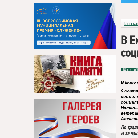
Главна
В Е
соц
10 сентяб
В Емве
9 сент
социал
социал
Наталь
ветера
Алексан
По трад
и за чаш