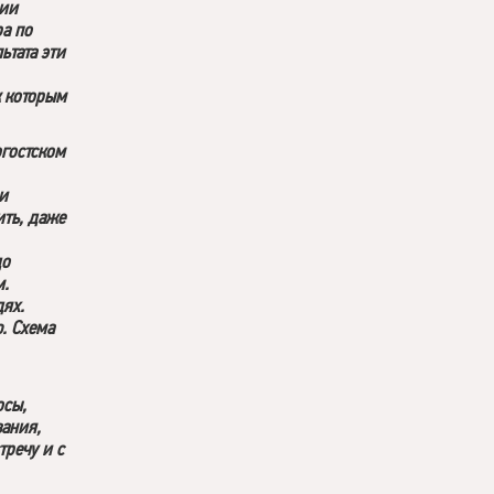
ции
ра по
ьтата эти
к которым
огостском
и
ить, даже
до
м.
дях.
. Схема
осы,
ания,
тречу и с