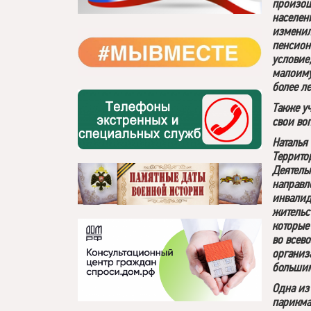
произош
населен
изменил
пенсион
условие
малоиму
более л
Также уч
свои во
Наталья
Террито
Деятель
направл
инвалид
жительс
которые
во всев
организ
большим
Одна из
парикма