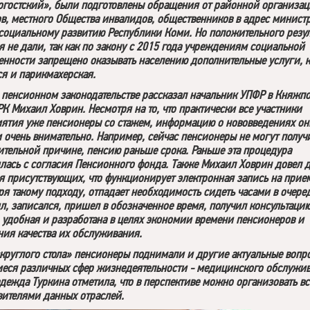
гостский», были подготовлены обращения от районной организа
ов, местного Общества инвалидов, общественников в адрес минист
 социальному развитию Республики Коми. Но положительного резул
я не дали, так как по закону с 2015 года учреждениям социальной
енности запрещено оказывать населению дополнительные услуги, 
ся и парикмахерская.
 пенсионном законодательстве рассказал начальник УПФР в Княжп
РК Михаил Ховрин. Несмотря на то, что практически все участники
ятия уже пенсионеры со стажем, информацию о нововведениях он
 очень внимательно. Например, сейчас пенсионеры не могут получ
ительной причине, пенсию раньше срока. Раньше эта процедура
лась с согласия Пенсионного фонда. Также Михаил Ховрин довел 
я присутствующих, что функционирует электронная запись на прие
ря такому подходу, отпадает необходимость сидеть часами в очере
л, записался, пришел в обозначенное время, получил консультацию
, удобная и разработана в целях экономии времени пенсионеров и
ия качества их обслуживания.
«круглого стола» пенсионеры поднимали и другие актуальные вопр
еся различных сфер жизнедеятельности - медицинского обслужив
дежда Туркина отметила, что в перспективе можно организовать вс
вителями данных отраслей.