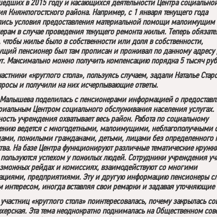
едших в 2015 году и касающихся деятельности Центра социально
ия Княжпогостского района. Например, с 1 января текущего года
ись условия предоставления материальной помощи малоимущим
ерам в случае проведения текущего ремонта жилья. Теперь обязате
, чтобы жилье было в собственности или доля в собственности,
щий пенсионер был там прописан и проживал по данному адресу 
ет. Максимально можно получить компенсацию порядка 5 тысяч руб
астники «круглого стола», пользуясь случаем, задали Наталье Стар
просы и получили на них исчерпывающие ответы.
 Малышева поделилась с пенсионерами информацией о предостав
риальным Центром социального обслуживания населения услугах.
ность учреждения охватывает весь район. Работа по социальному
ению ведется с многодетными, малоимущими, неблагополучными 
ами, пожилыми гражданами, детьми, лицами без определенного 
тва. На базе Центра функционируют различные тематические кружк
 пользуются успехом у пожилых людей. Сотрудники учреждения уч
озможных рейдах и комиссиях, взаимодействуют со многими
ациями, предприятиями. Эту и другую информацию пенсионеры с
 интересом, иногда вставляя свои ремарки и задавая уточняющие
 участниц «круглого стола» поинтересовалась, почему закрылась с
херская. Эта тема неоднократно поднималась на Общественном сов