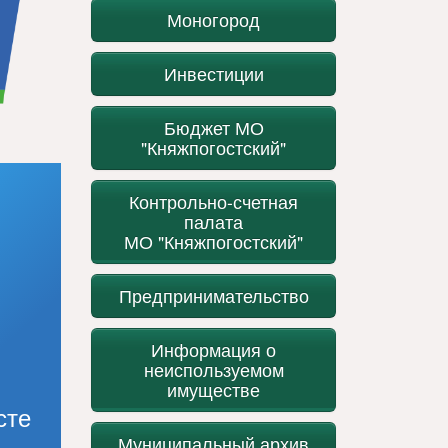
Моногород
Инвестиции
Бюджет МО
"Княжпогостский"
Контрольно-счетная
палата
МО "Княжпогостский"
Предпринимательство
Информация о
неиспользуемом
имуществе
сте
Муниципальный архив