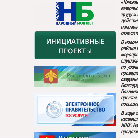
«Княжпо
ветеран
труду и
действи
направл
относит
О новом
районе 
меропри
слушали
по уваж
проводи
сведени
Благода
Позвони
простая
повышен
В ходе 
касающи
ЖКХ. На
предста