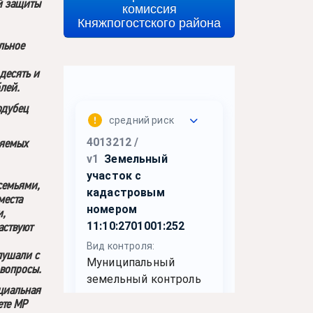
й защиты
комиссия
Княжпогостского района
льное
десять и
лей.
одубец
ляемых
семьями,
места
и,
аствуют
лушали с
 вопросы.
оциальная
ете МР