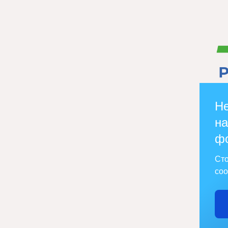
Не
на
ф
Сто
соо