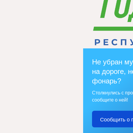
Не убран му
на дороге, н
фонарь?
Столкнулись с пр
сообщите о ней!
Сообщить о 