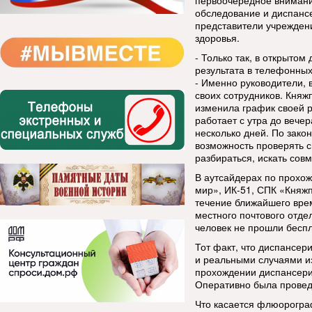
первоочередное вниман
обследование и диспанс
представители учреждени
здоровья.
- Только так, в открытом
результата в телефонных
- Именно руководители, 
своих сотрудников. Княж
изменила график своей 
работает с утра до вече
несколько дней. По зак
возможность проверять с
разбираться, искать со
В аутсайдерах по прохо
мир», ИК-51, СПК «Княжп
течение ближайшего врем
местного почтового отде
человек не прошли беспл
Тот факт, что диспансер
и реальными случаями из
прохождении диспансери
Оперативно была провед
Что касается флюорограф