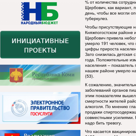
% от количества сотрудн
Щербович, как вариант,
день, чтобы все могли о
туберкулез.
Чтобы присутствующие н
Княжпогостском районе 
Щербович привела неболь
умерло 191 человек, что
цифры прироста населени
Зато снизилась детская 
года. Положительные из
населения – показатель 
нашем районе умерло на
(53).
К сожалению, значительн
заболеваний органов пищ
этим показателям вышел 
смертности жителей рай
алкоголя. По мнению гл
продажи спиртосодержащ
совместными усилиями. К
надо бить тревогу.
Что касается вакциниров