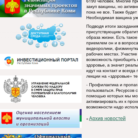
6190 человек. Многие п
закуп вакцины, но актив
пока не все. Также буде
Необходимая вакцина уж
Подводя итоги заседани
присутствующим обратит
образа жизни. Есть тако
приемлем он и в вопрос
видеоролики, физминутки
рабочих местах. Участие
возможность приобщить с
здоровье, а значит реал
идут на контакт и всегд
лекции на «здоровые» те
- Профилактика и пропаг
пользоваться. Ресурсов с
помощью которых мы мож
активизировать их к пр
возможности надо испол
Архив новостей
«