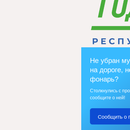
Не убран му
на дороге, н
фонарь?
Столкнулись с пр
сообщите о ней!
Сообщить о 