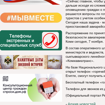
«Сейчас главное, чтобы 
дальше исходя из сложи
оповещению граждан о п
решаются вопросы по го
туристов с учетом особе
Сегодня наша задача - м
приостановкой авиарейсо
Распоряжение по принят
безопасности авиаперев
Коми сегодня, 7 ноября.
В состав оперативного 
министерств и ведомств,
сыктывкарского линейно
«Комиавиатранс».
На базе Национального 
открыт телефон «горячей
Египте, смогут получить
Бесплатный телефон «гор
Телефон для звонков из д
(Официальный портал Ре
Архив новостей
«