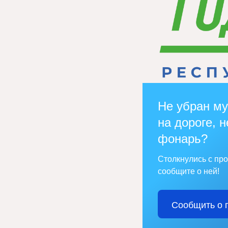
Не убран му
на дороге, н
фонарь?
Столкнулись с пр
сообщите о ней!
Сообщить о 