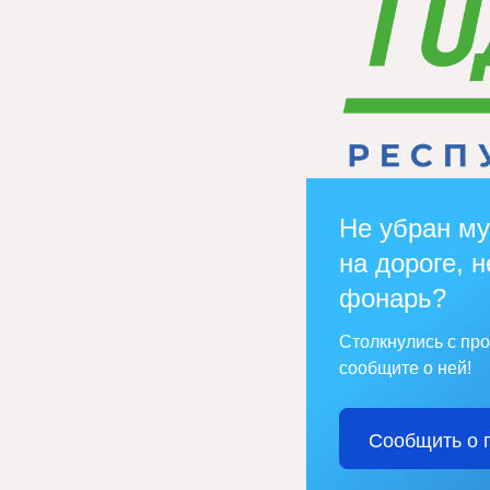
Не убран му
на дороге, н
фонарь?
Столкнулись с пр
сообщите о ней!
Сообщить о 