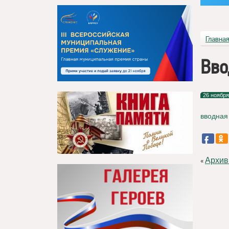
Главна
Вво
26 ноября
вводная
Архив
«