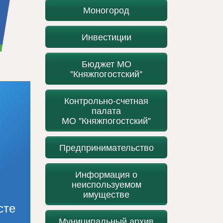
Моногород
Инвестиции
Бюджет МО
"Княжпогостский"
Контрольно-счетная
палата
МО "Княжпогостский"
Предпринимательство
Информация о
неиспользуемом
имуществе
сте
Муниципальный архив