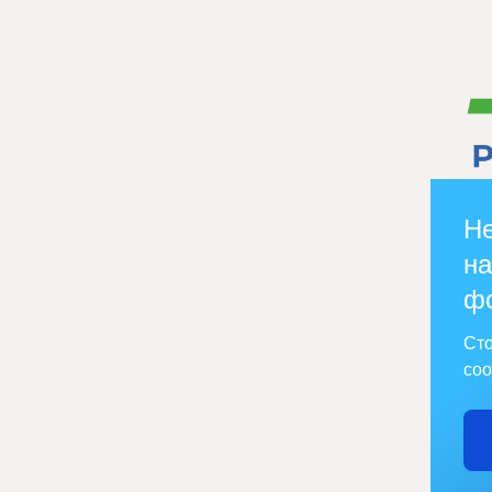
Не
на
ф
Сто
соо