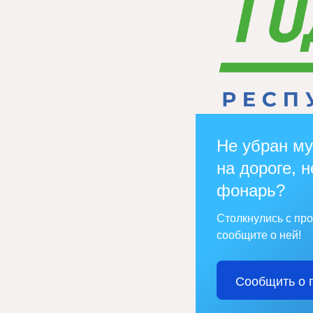
Не убран му
на дороге, н
фонарь?
Столкнулись с пр
сообщите о ней!
Сообщить о 