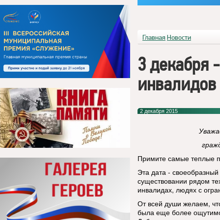
Главная
Новости
3 декабря 
инвалидов
2 декабря 2015
Уважа
граж
Примите самые теплые 
Эта дата - своеобразны
существовании рядом тех
инвалидах, людях с огр
От всей души желаем, чт
была еще более ощутимой